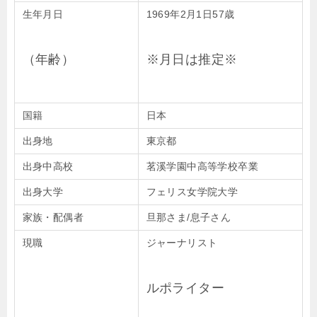
生年月日
1969年2月1日57歳
（年齢）
※月日は推定※
国籍
日本
出身地
東京都
出身中高校
茗溪学園中高等学校卒業
出身大学
フェリス女学院大学
家族・配偶者
旦那さま/息子さん
現職
ジャーナリスト
ルポライター