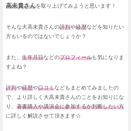
高未貴さん
を取り上げてみようと思います！
そんな大高未貴さんの
評判
や
経歴
などを知りたい
方もいるのではないでしょうか？
また、
生年月日
などの
プロフィール
も気になりま
すよね？
評判
や
経歴
や
口コミ
などもまとめてみましたの
で、より詳しく大高未貴さんのことをお知りにな
り、
著書購入や講演会に参加するか判断したい方
に詳しく解説させて頂きます☆