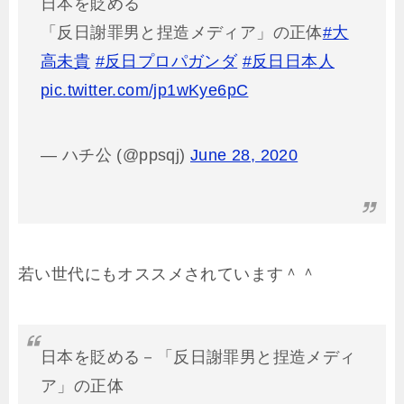
日本を貶める
「反日謝罪男と捏造メディア」の正体
#大
高未貴
#反日プロパガンダ
#反日日本人
pic.twitter.com/jp1wKye6pC
— ハチ公 (@ppsqj)
June 28, 2020
若い世代にもオススメされています＾＾
日本を貶める－「反日謝罪男と捏造メディ
ア」の正体