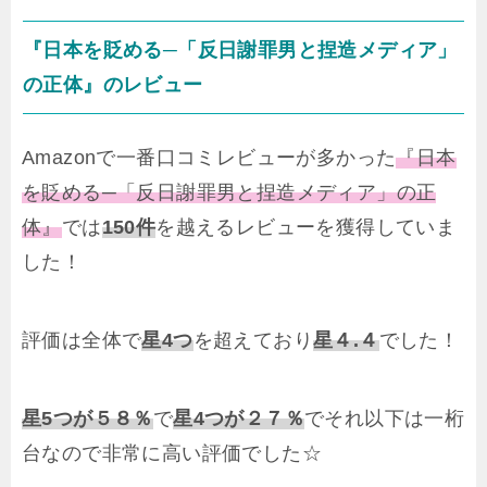
『日本を貶める─「反日謝罪男と捏造メディア」
の正体』のレビュー
Amazonで一番口コミレビューが多かった
『日本
を貶める─「反日謝罪男と捏造メディア」の正
体』
では
150件
を越えるレビューを獲得していま
した！
評価は全体で
星4つ
を超えており
星４.４
でした！
星5つが５８％
で
星4つが２７％
でそれ以下は一桁
台なので非常に高い評価でした☆