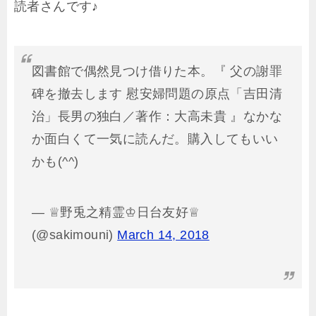
読者さんです♪
図書館で偶然見つけ借りた本。『 父の謝罪
碑を撤去します 慰安婦問題の原点「吉田清
治」長男の独白／著作：大高未貴 』なかな
か面白くて一気に読んだ。購入してもいい
かも(^^)
— ♕野兎之精霊♔日台友好♕
(@sakimouni)
March 14, 2018