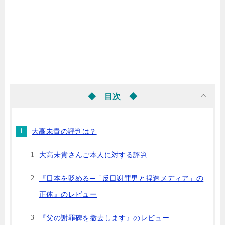
◆ 目次 ◆
大高未貴の評判は？
大高未貴さんご本人に対する評判
『日本を貶める─「反日謝罪男と捏造メディア」の
正体』のレビュー
『父の謝罪碑を撤去します』のレビュー