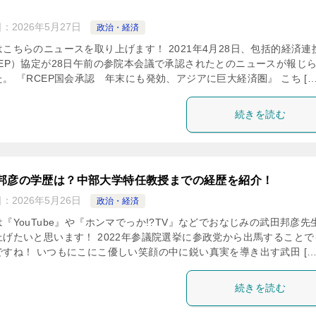
日：
2026年5月27日
政治・経済
はこちらのニュースを取り上げます！ 2021年4月28日、包括的経済連
CEP）協定が28日午前の参院本会議で承認されたとのニュースが報じ
。 『RCEP国会承認 年末にも発効、アジアに巨大経済圏』 こち […
続きを読む
邦彦の学歴は？中部大学特任教授までの経歴を紹介！
日：
2026年5月26日
政治・経済
『YouTube』や『ホンマでっか!?TV』などでおなじみの武田邦彦先
上げたいと思います！ 2022年参議院選挙に参政党から出馬することで
ですね！ いつもにこにこ優しい笑顔の中に鋭い真実を導き出す武田 […
続きを読む