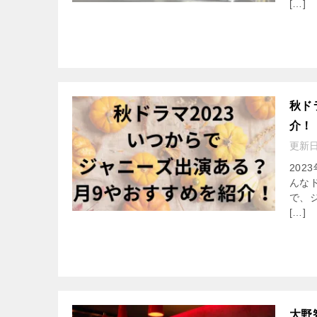
[…]
秋ド
介！
更新
20
んな
で、
[…]
大野