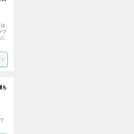
実は
がプ
気に
舗も
、
で