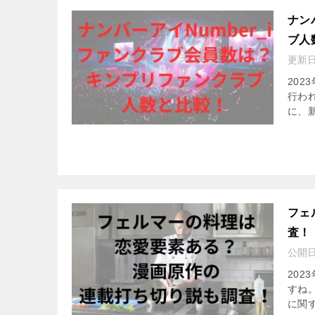
ナン
ブ人
更新
202
行わ
に、
フェ
査！
公開
20
すね
に関