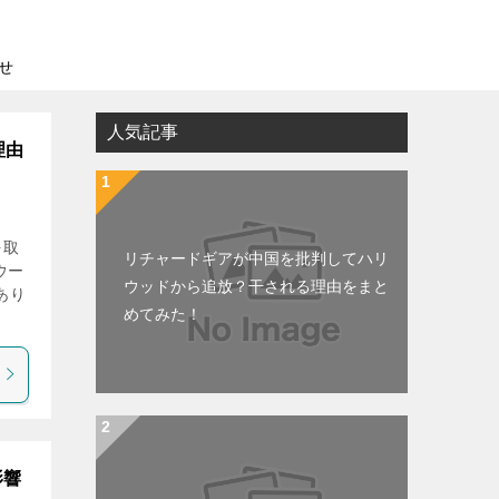
せ
人気記事
理由
を取
リチャードギアが中国を批判してハリ
ウー
ウッドから追放？干される理由をまと
あり
めてみた！
影響