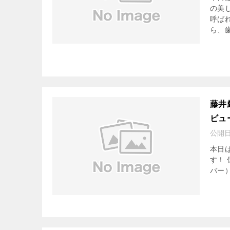
の美
呼ば
ら、歯
藤井
ビュ
公開
本日
す！ 
バー）