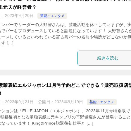
里元夫が経営者？
日：
2023年9月20日
芸能・エンタメ
メンバーでリーダーの大野智さんは、芸能活動を休止していますが、
島でバーをプロデュースしていると話題になっています！ 大野智さん
ュースしているといわれている宮古島バーの名前や場所がどこなのか
す […]
続きを読む
紫耀表紙エルジャポン11月号予約どこでできる？販売取扱店
！
日：
2023年9月21日
公開日：
2023年9月19日
芸能・エンタメ
ション誌「ELLE JAPON（エルジャポン）」2023年11月号特別版で
BE移籍後初となる単独表紙に元キンプリの平野紫耀さんが登場すること
なっています！ King&Prince脱退後初仕事と […]