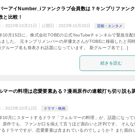
バーアイNumber_iファンクラブ会員数は？キンプリファン
数と比較！
日：
2023年10月21日
公開日：
2023年10月20日
芸能・エンタメ
3年10月15日に、株式会社TOBEの公式YouTubeチャンネルで緊急生
れました。 元キンプリメンバーの岸優太さんがTOBEに移籍したと同
新グループ名も発表され話題になっています。 新グループ名で […]
続きを読む
ルマーの料理は恋愛要素ある？漫画原作の連載打ち切り説も
日：
2023年10月12日
ドラマ・映画
23年10月にスタートするドラマ「フェルマーの料理」が、話題になって
。 原作でも、ファンが口を揃えて言うほど面白いと評判です。 そんな
するドラマですが、恋愛要素は含まれているのでしょうか？ また面白