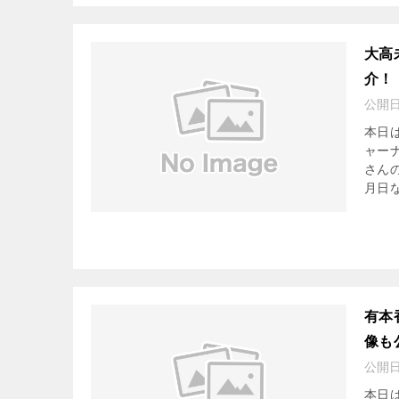
大高
介！
公開
本日
ャー
さん
月日な
有本
像も
公開
本日