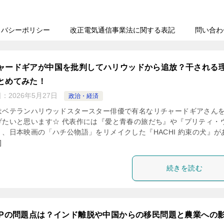
イバシーポリシー
改正電気通信事業法に関する表記
問い合わ
ャードギアが中国を批判してハリウッドから追放？干される
とめてみた！
日：
2026年5月27日
政治・経済
はベテランハリウッドスタースター俳優で有名なリチャードギアさん
げたいと思います☆ 代表作には『愛と青春の旅だち』や『プリティ・
』、日本映画の「ハチ公物語」をリメイクした『HACHI 約束の犬』が
]
続きを読む
EPの問題点は？インド離脱や中国からの移民問題と農業への