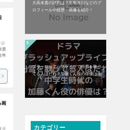
大高未貴の評判は？生年月日などのプ
ロフィールや経歴・画像を紹介！
紹
なジ
未貴
生年
ブラッシュアップライフで粉雪を歌っ
てる人はだれ？加藤くん役の俳優は？
る画
カテゴリー
まり