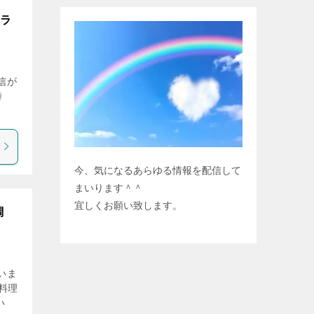
クラ
配信が
時
今、気になるあらゆる情報を配信して
まいります＾＾
宜しくお願い致します。
調
いま
料理
い