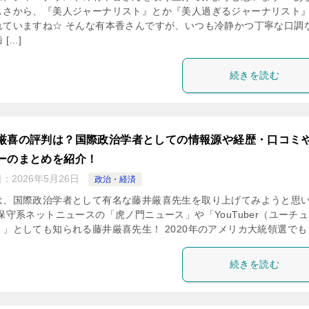
しさから、『美人ジャーナリスト』とか『美人過ぎるジャーナリスト
れていますね☆ そんな有本香さんですが、いつも冷静かつ丁寧な口調
 […]
続きを読む
厳喜の評判は？国際政治学者としての情報源や経歴・口コミ
ーのまとめを紹介！
日：
2026年5月26日
政治・経済
は、国際政治学者として有名な藤井厳喜先生を取り上げてみようと思
保守系ネットニュースの「虎ノ門ニュース」や「YouTuber（ユーチ
」としても知られる藤井厳喜先生！ 2020年のアメリカ大統領選でも [
続きを読む