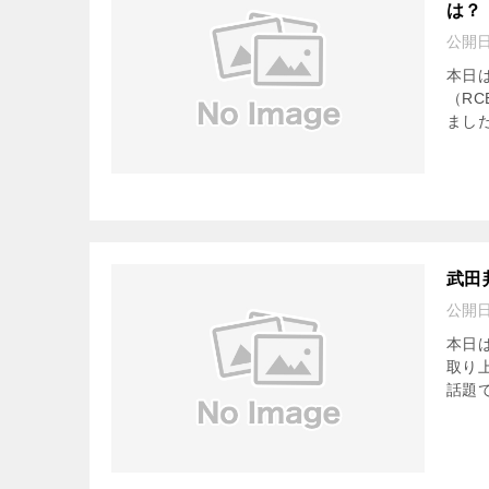
は？
公開
本日
（R
ました
武田
公開
本日は
取り
話題