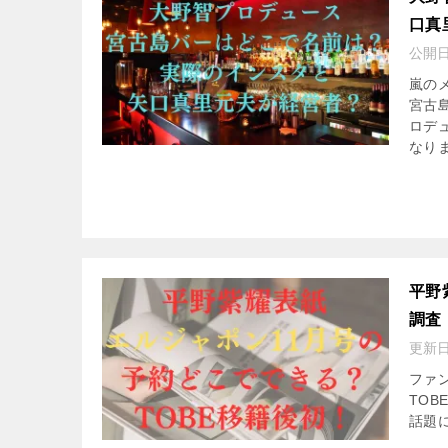
口真
公開
嵐の
宮古
ロデ
なりま
平野
調査
更新
ファン
TO
話題に