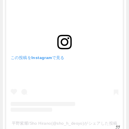
この投稿をInstagramで見る
平野紫耀/Sho Hirano(@sho_h_desyo)がシェアした投稿