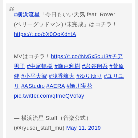
#横浜流星
「今日もいい天気 feat. Rover
(ベリーグッドマン) /未完成」はコチラ！
https://t.co/bX0OoKdntA
MVはコチラ！
https://t.co/tNv5x5cuI3
#チア
男子
#中尾暢樹
#瀬戸利樹
#岩谷翔吾
#菅原
健
#小平大智
#浅香航大
#ゆりゆり
#ユリユ
リ
#AStudio
#AERA
#蜷川実花
pic.twitter.com/qfmeQVofay
— 横浜流星 Staff（音楽公式）
(@ryusei_staff_mu)
May 11, 2019