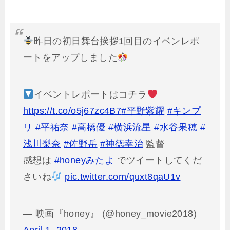
昨日の初日舞台挨拶1回目のイベンレポ
ートをアップしました
イベントレポートはコチラ
https://t.co/o5j67zc4B7
#平野紫耀
#キンプ
リ
#平祐奈
#高橋優
#横浜流星
#水谷果穂
#
浅川梨奈
#佐野岳
#神徳幸治
監督
感想は
#honeyみたよ
でツイートしてくだ
さいね
pic.twitter.com/quxt8qaU1v
— 映画『honey』 (@honey_movie2018)
April 1, 2018