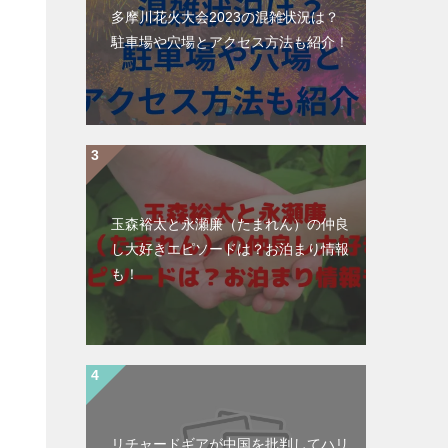
多摩川花火大会2023の混雑状況は？
駐車場や穴場とアクセス方法も紹介！
玉森裕太と永瀬廉（たまれん）の仲良
し大好きエピソードは？お泊まり情報
も！
ナ
リチャードギアが中国を批判してハリ