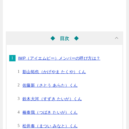
◆ 目次 ◆
IMP（アイエムピー）メンバーの呼び方は？
影山拓也（かげやま たくや）くん
佐藤新（さとう あらた）くん
鈴木大河（すずき たいが）くん
椿泰我（つばき たいが）くん
松井奏（まつい みなと）くん