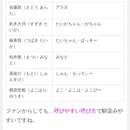
佐藤新（さとう あら
アラタ
た）
鈴木大河（すずき た
たいがちゃん・がちゃん
いが）
椿泰我（つばき たい
たいちゃん・ばっきー
が）
松井奏（まつい みな
みなと
と）
基俊介（もとい しゅ
しゅん・もってぃー
んすけ）
横原悠毅（よこはら
よこ・よこは・よこぴー
ゆうき）
ファンからしても、
呼びやすい呼び方
で馴染みや
すいですね。