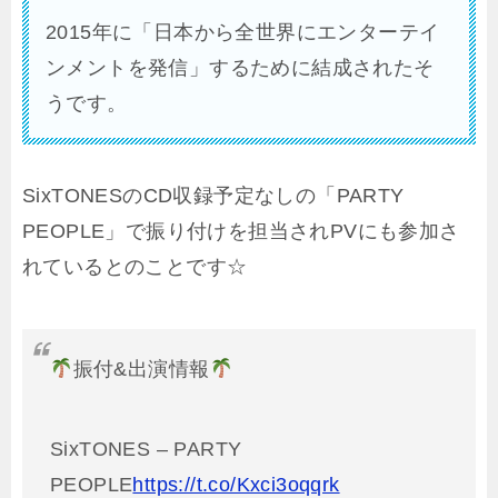
2015年に「日本から全世界にエンターテイ
ンメントを発信」するために結成されたそ
うです。
SixTONESのCD収録予定なしの「PARTY
PEOPLE」で振り付けを担当されPVにも参加さ
れているとのことです☆
振付&出演情報
SixTONES – PARTY
PEOPLE
https://t.co/Kxci3oqqrk