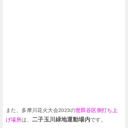
また、多摩川花火大会2023の
世田谷区側打ち上
二子玉川緑地運動場内
げ場所
は、
です。