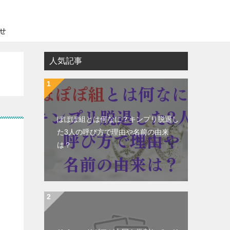
せ
人気記事
ぽぽぽ組とは何なに？キンプリ脱退し
た3人の呼び方で理由や名前の由来
は？