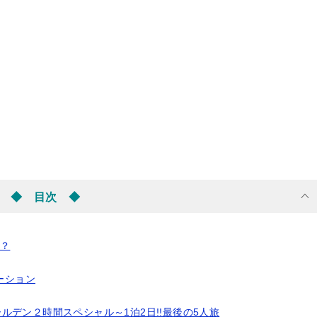
◆ 目次 ◆
は？
ーション
eる。ゴールデン２時間スペシャル～1泊2日!!最後の5人旅