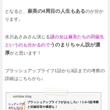
麻美の4周目の人生もある
となると、
のが分か
ります。
水川あさみさん演じる
謎の女は麻美たちの同級生
うのまりちゃん説が濃
というのも分かるので
厚
かと思います！
ブラッシュアップライフ1話から3話までの考察の
詳細はこちらから↓
rainbow blog
ブラッシュアップライフがおもしろい！1•2•3話考察
と伏線回収や感想も！