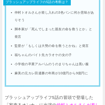
ブラッシュアップライフの5話の考察は？
仲村トオルさんが差し入れの3色パンに何か意味があ
りそう
脚本家が「死んでしまった親友の命を救うとか」と
発言
監督が「もしくは大勢の命を救うとかね」と発言
福ちゃんのバイト先カラオケの女の子
小学校の卒業アルバムのうのまりちゃんは黒い服
麻美の元カレ田邊勝の年商が10億円から9億円に
ブラッシュアップライフ5話の冒頭で登場した
「家売るオンナ」に出演の
仲村トオルさんが差し