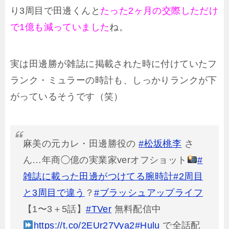
り3周目で田邊くんと
たった2ヶ月の交際しただけ
で1億も減っていました
ね。
実は田邊勝が雑誌に掲載された時に付けていたフ
ランク・ミュラーの時計も、しっかりランクが下
がっているそうです（笑）
麻美の元カレ・田邊勝役の
#松坂桃李
さ
ん…年商◯億の実業家verオフショット
#
雑誌に載った田邊がつけてる腕時計
#2周目
と3周目で違う
？
#ブラッシュアップライフ
【1〜3＋5話】
#TVer
無料配信中
https://t.co/2EUr27Vya2
#Hulu
で全話配