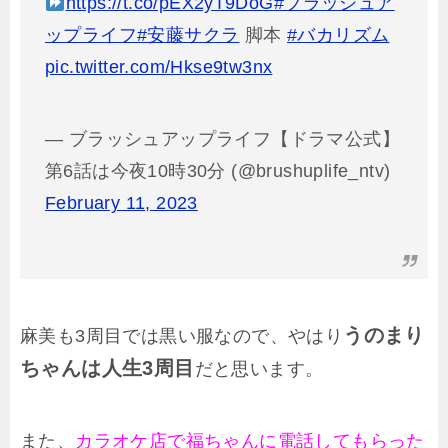
https://t.co/pEX2yT9DoG
#ブラッシュア
ップライフ
#安藤サクラ
脚本
#バカリズム
pic.twitter.com/Hkse9tw3nx
— ブラッシュアップライフ【ドラマ公式】
第6話は今夜10時30分 (@brushuplife_ntv)
February 11, 2023
うのまり
麻美も3周目では黒い服なので、やはり
ちゃんは人生3周目
だと思います。
また、
カラオケ店で福ちゃんに電話してもらった