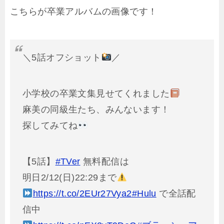
こちらが卒業アルバムの画像です！
＼5話オフショット
／
小学校の卒業文集見せてくれました
麻美の同級生たち、みんないます！
探してみてね
【5話】
#TVer
無料配信は
明日2/12(日)22:29まで
https://t.co/2EUr27Vya2
#Hulu
で全話配
信中