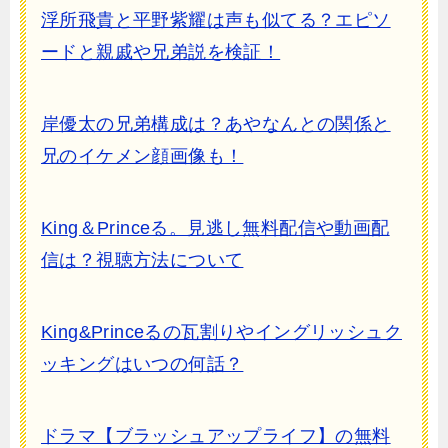
浮所飛貴と平野紫耀は声も似てる？エピソ
ードと親戚や兄弟説を検証！
岸優太の兄弟構成は？あやなんとの関係と
兄のイケメン顔画像も！
King＆Princeる。見逃し無料配信や動画配
信は？視聴方法について
King&Princeるの瓦割りやイングリッシュク
ッキングはいつの何話？
ドラマ【ブラッシュアップライフ】の無料