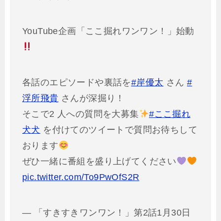
YouTube企画「ここ掘れワンワン！」始動
各話のエピソードや裏話を
#岸優太
さん
#
浮所飛貴
さんが深掘り！
そこで2 人への質問を大募集
#ここ掘れ
犬犬
を付けてのツイートで質問お待ちして
おります
ぜひ一緒に番組を盛り上げてください
pic.twitter.com/To9PwOfS2R
— 「すきすきワンワン！」第2話1月30日