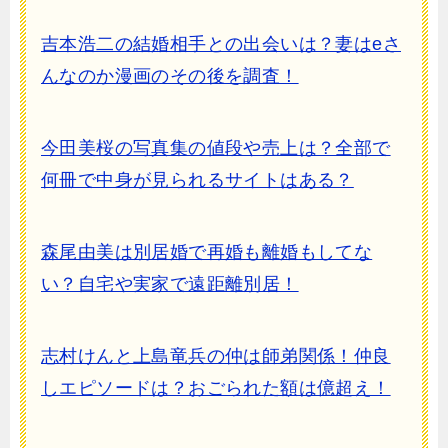
吉本浩二の結婚相手との出会いは？妻はeさ
んなのか漫画のその後を調査！
今田美桜の写真集の値段や売上は？全部で
何冊で中身が見られるサイトはある？
森尾由美は別居婚で再婚も離婚もしてな
い？自宅や実家で遠距離別居！
志村けんと上島竜兵の仲は師弟関係！仲良
しエピソードは？おごられた額は億超え！