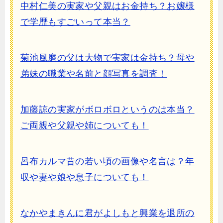
中村仁美の実家や父親はお金持ち？お嬢様
で学歴もすごいって本当？
菊池風磨の父は大物で実家は金持ち？母や
弟妹の職業や名前と顔写真を調査！
加藤諒の実家がボロボロというのは本当？
ご両親や父親や姉についても！
呂布カルマ昔の若い頃の画像や名言は？年
収や妻や娘や息子についても！
なかやまきんに君がよしもと興業を退所の