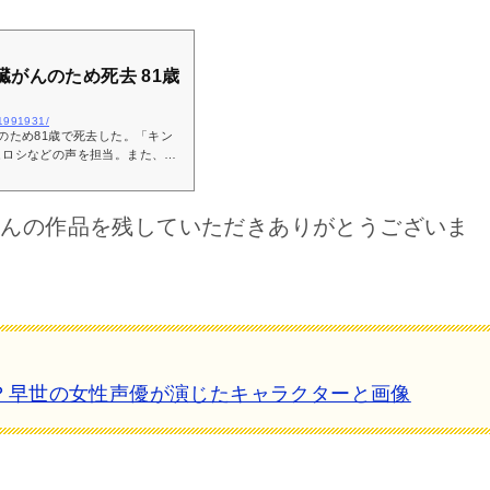
がんのため死去 81歳
/21991931/
のため81歳で死去した。「キン
ヒロシなどの声を担当。また、
特捜部」のナレーションも務めた
さんの作品を残していただきありがとうございま
？早世の女性声優が演じたキャラクターと画像