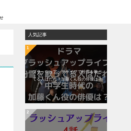
せ
人気記事
ブラッシュアップライフで粉雪を歌っ
てる人はだれ？加藤くん役の俳優は？