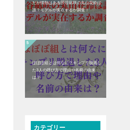
だが情熱はある渋谷凪咲の丸山花鈴は
誰？モデルが実在するか調査！
ぽぽぽ組とは何なに？キンプリ脱退し
た3人の呼び方で理由や名前の由来
は？
カテゴリー