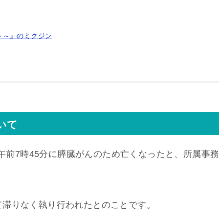
ト～』のミクジン
いて
日午前7時45分に膵臓がんのため亡くなったと、所属事
て滞りなく執り行われたとのことです。