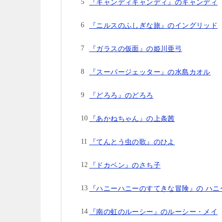
『キャンディキャンディ』のキャンディ
『ニルスのふしぎな旅』のイングリッド
『ガラスの仮面』の姫川亜弓
『スーパージェッター』の水島カオル
『どろろ』のどろろ
『あかねちゃん』の上条茜
『てんとう虫の歌』のひよ
『ドカベン』のさち子
『ハニーハニーのすてきな冒険』の ハニ
『南の虹のルーシー』のルーシー・メイ