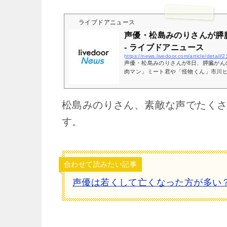
ライブドアニュース
声優・松島みのりさんが膵臓
- ライブドアニュース
https://news.livedoor.com/article/detail
声優・松島みのりさんが8日、膵臓がん
肉マン」ミート君や「怪物くん」市川
「イッテQ」「世界まる見え！テレビ
松島みのりさん、素敵な声でたく
す。
合わせて読みたい記事
声優は若くして亡くなった方が多い