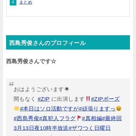
まとめ
西島秀俊さんのプロフィール
西島秀俊さんです☆
おはようございます☀
間もなく
#ZIP
に出演します
#ZIPポーズ
#本日はソロ活動ですが
#頑張りますっ
#西島秀俊
#真犯人フラグ
#真相編
#最終回
3月13日夜10時半放送
#ザワつく日曜日