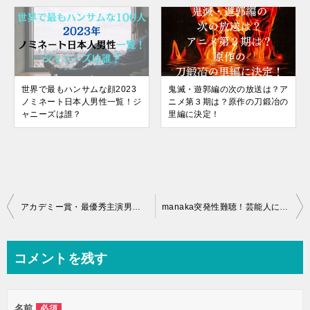
世界で最もハンサムな顔2023
鬼滅・遊郭編の次の放送は？ア
ノミネート日本人男性一覧！ジ
ニメ第３期は？原作の刀鍛冶の
ャニーズは誰？
里編に決定！
投
アカデミー賞・最優秀主演男優賞の西島秀俊のスピーチ全文紹介！
manaka突発性難聴！芸能人に多い？八乙女光や浜崎あゆみも！有名人一覧
稿
ナ
コメントを残す
ビ
ゲ
名前
必須