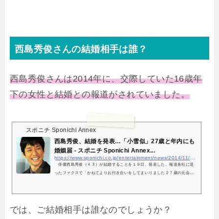
西島秀俊さんの結婚相手は誰？
西島秀俊さんは2014年に、交際していた16歳年
下の女性と結婚との報道がされていました。
スポニチ Sponichi Annex
西島秀俊、結婚を発表…「小雪似」27歳と年内にも
婚姻届 - スポニチ Sponichi Annex...
https://www.sponichi.co.jp/entertainment/news/2014/11/20/kiji/K20141120009315220.html
俳優西島秀俊（４３）が結婚することを１９日、発表した。報道各社に送
ったファクスで「かねてよりお付き合いをしてまいりました２７歳の元会社
員の方と近々入籍いたし…
では、ご結婚相手は誰なのでしょうか？