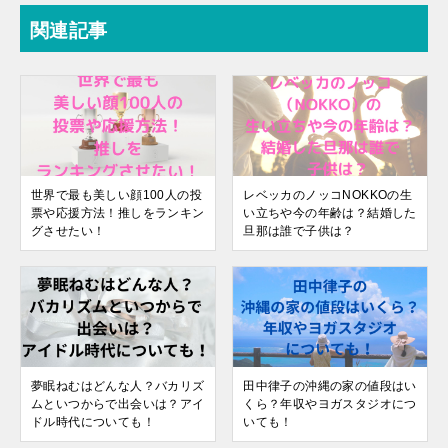
関連記事
世界で最も美しい顔100人の投
レベッカのノッコNOKKOの生
票や応援方法！推しをランキン
い立ちや今の年齢は？結婚した
グさせたい！
旦那は誰で子供は？
夢眠ねむはどんな人？バカリズ
田中律子の沖縄の家の値段はい
ムといつからで出会いは？アイ
くら？年収やヨガスタジオにつ
ドル時代についても！
いても！