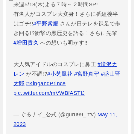
来週5/18(木)よる７時～２時間SP!
有名人がコスプレ大変身！さらに番組後半
はゴチ!!
#平野紫耀
さんが日テレを裸足で歩
き回る!?衝撃の黒歴史を語る！さらに先輩
#増田貴久
への想いも明かす!!
大人気アイドルのコスプレに鼻王
#滝沢カ
レン
が不調!?
#小芝風花
#宮野真守
#盛山晋
太郎
#KingandPrince
pic.twitter.com/mVWBfASTlJ
— ぐるナイ_公式 (@guru99_ntv)
May 11,
2023