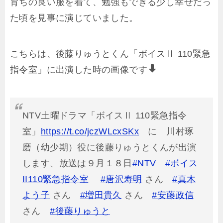
育ちの良い服を着て、勉強もできる少し幸せだっ
た頃を見事に演じていました。
こちらは、後藤りゅうとくん「ボイスⅡ 110緊急
指令室」に出演した時の画像です
NTV土曜ドラマ「ボイスⅡ 110緊急指令
室」
https://t.co/jczWLcxSKx
に 川村琢
磨（幼少期）役に後藤りゅうとくんが出演
します、放送は９月１８日
#NTV
#ボイス
II110緊急指令室
#唐沢寿明
さん
#真木
よう子
さん
#増田貴久
さん
#安藤政信
さん
#後藤りゅうと