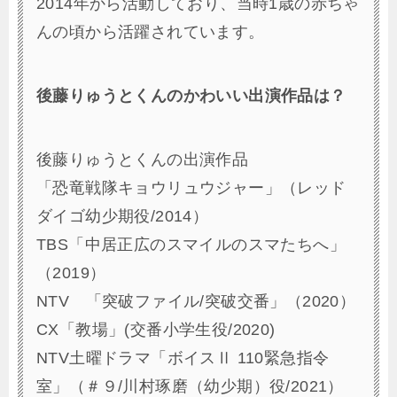
2014年から活動しており、当時1歳の赤ちゃ
んの頃から活躍されています。
後藤りゅうとくんのかわいい出演作品は？
後藤りゅうとくんの出演作品
「恐竜戦隊キョウリュウジャー」（レッド
ダイゴ幼少期役/2014）
TBS「中居正広のスマイルのスマたちへ」
（2019）
NTV 「突破ファイル/突破交番」（2020）
CX「教場」(交番小学生役/2020)
NTV土曜ドラマ「ボイスⅡ 110緊急指令
室」（＃９/川村琢磨（幼少期）役/2021）