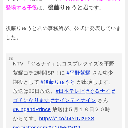
後藤りゅうと君
登場する子役
は、
です。
後藤りゅうと君の事務所が、公式に発表していま
した。
NTV 「ぐるナイ」はコスプレクイズ＆平野
紫耀ゴチ2時間SP！に
#平野紫耀
さん幼少
期役として
#後藤りゅうと
が出演します。
放送は23日放送。
#日本テレビ
#ぐるナイ
#
ゴチになります
#ナインティナイン
さん
#KingandPrince
放送は５月１８日２０時
からです。
https://t.co/J4YiTJzF3S
pic.twitter.com/9q1VHyOrDJ