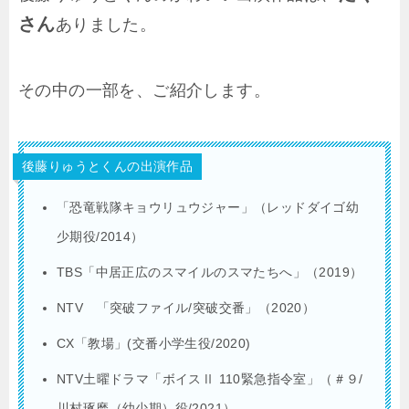
さん
ありました。
その中の一部を、ご紹介します。
後藤りゅうとくんの出演作品
「恐竜戦隊キョウリュウジャー」（レッドダイゴ幼
少期役/2014）
TBS「中居正広のスマイルのスマたちへ」（2019）
NTV 「突破ファイル/突破交番」（2020）
CX「教場」(交番小学生役/2020)
NTV土曜ドラマ「ボイスⅡ 110緊急指令室」（＃９/
川村琢磨（幼少期）役/2021）