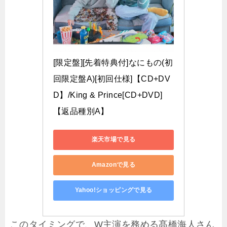
[限定盤][先着特典付]なにもの(初
回限定盤A)[初回仕様]【CD+DV
D】/King & Prince[CD+DVD]
【返品種別A】
楽天市場で見る
Amazonで見る
Yahoo!ショッピングで見る
このタイミングで、W主演を務める髙橋海人さん