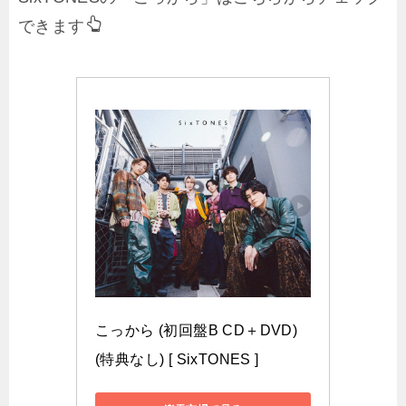
できます
こっから (初回盤B CD＋DVD) 
(特典なし) [ SixTONES ]