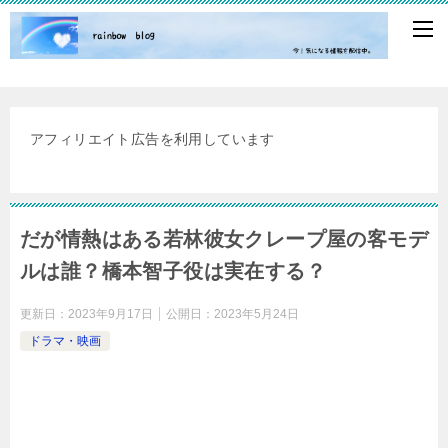
アフィリエイト広告を利用しています
だが情熱はある若林彼女クレープ屋の客モデ
ルは誰？橋本智子役は実在する？
更新日：
2023年9月17日
公開日：
2023年5月24日
ドラマ・映画