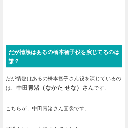
だが情熱はあるの橋本智子役を演じてるのは
誰？
だが情熱はあるの橋本智子さん役を演じているの
中田青渚（なかた せな）さん
は、
です。
こちらが、中田青渚さん画像です。