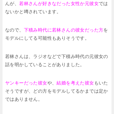
んが、
若林さんが好きなだった女性か元彼女
では
ないかと噂されています。
なので、
下積み時代に若林さんの彼女だった方
を
モデルにしてる可能性もありそうです。
若林さんは、ラジオなどで下積み時代の元彼女の
話を明かしていることがありました。
ヤンキーだった彼女
や、
結婚を考えた彼女
もいた
そうですが、どの方をモデルしてるかまでは定か
ではありません。