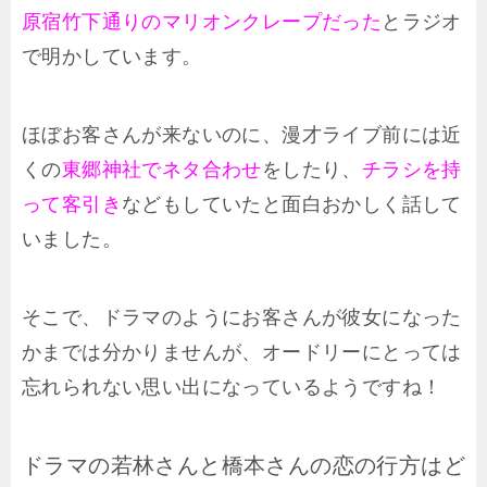
原宿竹下通りのマリオンクレープだった
とラジオ
で明かしています。
ほぼお客さんが来ないのに、漫才ライブ前には近
くの
東郷神社でネタ合わせ
をしたり、
チラシを持
って客引き
などもしていたと面白おかしく話して
いました。
そこで、ドラマのようにお客さんが彼女になった
かまでは分かりませんが、オードリーにとっては
忘れられない思い出になっているようですね！
ドラマの若林さんと橋本さんの恋の行方はど