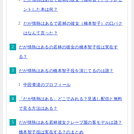
ントした本は何？
だが情熱はあるで若林の彼女（橋本智子）の口パク
はなんて言った？
だが情熱はあるの若林の彼女の橋本智子役は実在す
る？
だが情熱はあるの橋本智子役を演じてるのは誰？
中田青渚のプロフィール
「だが情熱はある」どこでみれる？見逃し配信と無料
で見る方法はある？
だが情熱はある若林彼女クレープ屋の客モデルは誰？
橋本智子役は実在する？のまとめ