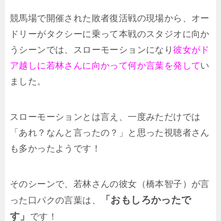
競馬場で開催された敗者復活戦の現場から、オー
ドリーがタクシーに乗って本戦のスタジオに向か
うシーンでは、スローモーションになり
彼女がド
ア越しに若林さんに向かって何か言葉を発して
い
ました。
スローモーションとは言え、一度みただけでは
「あれ？なんと言ったの？」と思った視聴者さん
も多かったようです！
そのシーンで、若林さんの彼女（橋本智子）が言
「おもしろかったで
った口パクの言葉は、
す」
です！