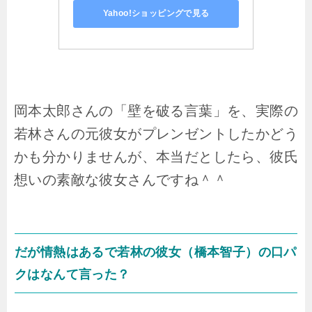
Yahoo!ショッピングで見る
岡本太郎さんの「壁を破る言葉」を、実際の
若林さんの元彼女がプレンゼントしたかどう
かも分かりませんが、本当だとしたら、彼氏
想いの素敵な彼女さんですね＾＾
だが情熱はあるで若林の彼女（橋本智子）の口パ
クはなんて言った？