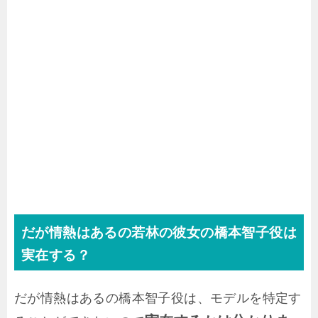
だが情熱はあるの若林の彼女の橋本智子役は
実在する？
だが情熱はあるの橋本智子役は、モデルを特定す