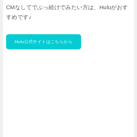
CMなしてでぶっ続けでみたい方は、Huluがおす
すめです♪
Hulu公式サイトはこちらから