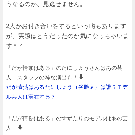
うなるのか、見逃せません。
2人がお付き合いをするという噂もあります
が、実際はどうだったのか気になっちゃいま
す＾＾
「だが情熱はある」のたにしょうさんはあの芸
人！スタッフの粋な演出も！
だが情熱はあるたにしょう（谷勝太）は誰？モデ
ル芸人は実在する？
「だが情熱はある」のすずたりのモデルはあの芸
人！