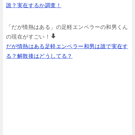
誰？実在するか調査！
「だが情熱はある」の足軽エンペラーの和男くん
の現在がすごい！
だが情熱はある足軽エンペラー和男は誰で実在す
る？解散後はどうしてる？