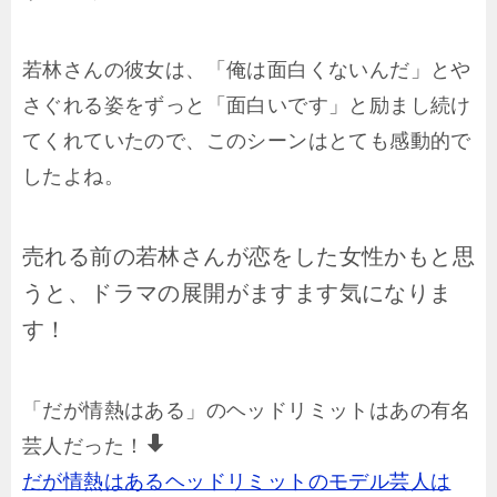
若林さんの彼女は、「俺は面白くないんだ」とや
さぐれる姿をずっと「面白いです」と励まし続け
てくれていたので、このシーンはとても感動的で
したよね。
売れる前の若林さんが恋をした女性かもと思
うと、ドラマの展開がますます気になりま
す！
「だが情熱はある」のヘッドリミットはあの有名
芸人だった！
だが情熱はあるヘッドリミットのモデル芸人は