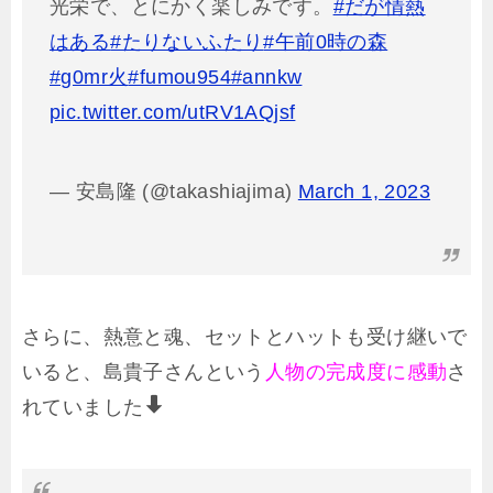
光栄で、とにかく楽しみです。
#だが情熱
はある
#たりないふたり
#午前0時の森
#g0mr火
#fumou954
#annkw
pic.twitter.com/utRV1AQjsf
— 安島隆 (@takashiajima)
March 1, 2023
さらに、熱意と魂、セットとハットも受け継いで
いると、島貴子さんという
人物の完成度に感動
さ
れていました