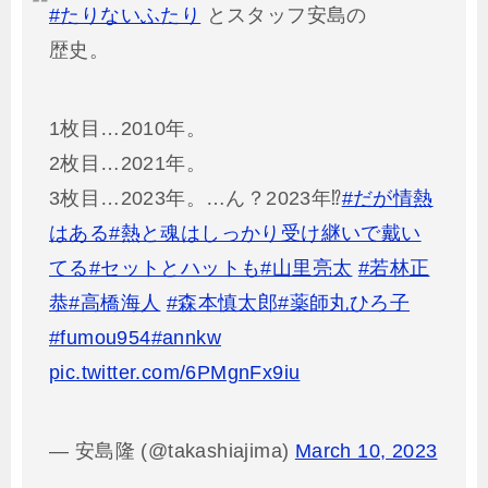
#たりないふたり
とスタッフ安島の
歴史。
1枚目…2010年。
2枚目…2021年。
3枚目…2023年。…ん？2023年⁉︎
#だが情熱
はある
#熱と魂はしっかり受け継いで戴い
てる
#セットとハットも
#山里亮太
#若林正
恭
#高橋海人
#森本慎太郎
#薬師丸ひろ子
#fumou954
#annkw
pic.twitter.com/6PMgnFx9iu
— 安島隆 (@takashiajima)
March 10, 2023