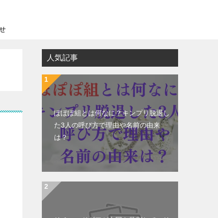
せ
人気記事
ぽぽぽ組とは何なに？キンプリ脱退し
た3人の呼び方で理由や名前の由来
は？