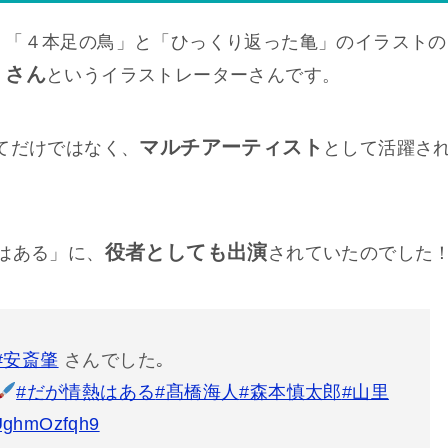
、「４本足の鳥」と「ひっくり返った亀」のイラストの
）さん
というイラストレーターさんです。
マルチアーティスト
てだけではなく、
として活躍さ
役者としても出演
はある」に、
されていたのでした
#安斎肇
さんでした｡
#だが情熱はある
#髙橋海人
#森本慎太郎
#山里
m/UghmOzfqh9