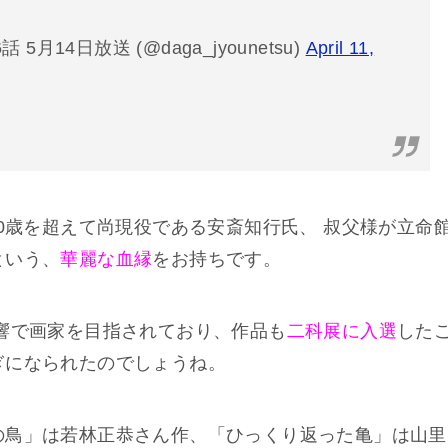
月14日放送 (@daga_jyounetsu)
April 11,
00歳を超えて尚現役である安斎知行氏、 叔父様が立命
という、
華麗な血縁
をお持ちです。
響で画家を目指されており、作品も
二科展に入選
した
ぎになられたのでしょうね。
の鳥」は若林正恭さん作、「ひっくり返った亀」は山里