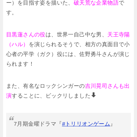
ー）を目指す姿を描いた、
破天荒な企業物語
で
す。
目黒蓮さんの役
は、世界一自己中な男、
天王寺陽
（ハル）
を演じられるそうで、相方の真面目で小
心者の平学（ガク）役には、佐野勇斗さんが演じ
られます！
また、有名なロックシンガーの
吉川晃司さんも出
演
することに、ビックリしました
7月期金曜ドラマ『
#トリリオンゲーム
』