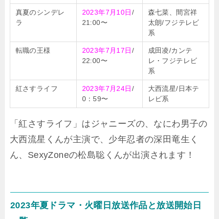
真夏のシンデレ
2023年7月10日
/
森七菜、間宮祥
ラ
21:00〜
太朗/フジテレビ
系
転職の王様
2023年7月17日
/
成田凌/カンテ
22:00〜
レ・フジテレビ
系
紅さすライフ
2023年7月24日
/
大西流星/日本テ
0：59〜
レビ系
「紅さすライフ」はジャニーズの、なにわ男子の
大西流星くんが主演で、少年忍者の深田竜生く
ん、SexyZoneの松島聡くんが出演されます！
2023年夏ドラマ・火曜日放送作品と放送開始日