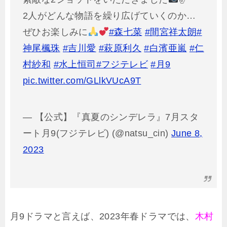
2人がどんな物語を繰り広げていくのか…
ぜひお楽しみに
#森七菜
#間宮祥太朗
#
神尾楓珠
#吉川愛
#萩原利久
#白濱亜嵐
#仁
村紗和
#水上恒司
#フジテレビ
#月9
pic.twitter.com/GLlkVUcA9T
— 【公式】『真夏のシンデレラ』7月スタ
ート月9(フジテレビ) (@natsu_cin)
June 8,
2023
月9ドラマと言えば、2023年春ドラマでは、
木村