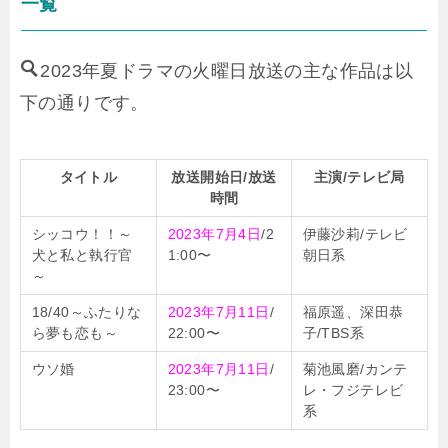
一覧
2023年夏ドラマの火曜日放送の主な作品は以
下の通りです。
タイトル
放送開始日/放送
主演/テレビ局
時間
シッコウ！！～
2023年7月4日
/2
伊藤沙莉/テレビ
犬と私と執行官
1:00〜
朝日系
～
18/40～ふたりな
2023年7月11日
/
福原遥、深田恭
ら夢も恋も～
22:00〜
子/TBS系
ウソ婚
2023年7月11日
/
菊池風磨/カンテ
23:00〜
レ・フジテレビ
系