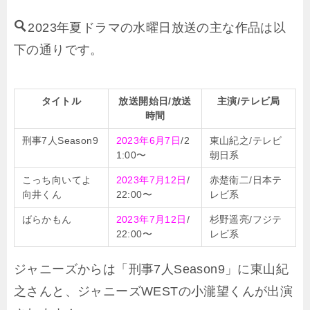
2023年夏ドラマの水曜日放送の主な作品は以
下の通りです。
タイトル
放送開始日/放送
主演/テレビ局
時間
刑事7人Season9
2023年6月7日
/2
東山紀之/テレビ
1:00〜
朝日系
こっち向いてよ
2023年7月12日
/
赤楚衛二/日本テ
向井くん
22:00〜
レビ系
ばらかもん
2023年7月12日
/
杉野遥亮/フジテ
22:00〜
レビ系
ジャニーズからは「刑事7人Season9」に東山紀
之さんと、ジャニーズWESTの小瀧望くんが出演