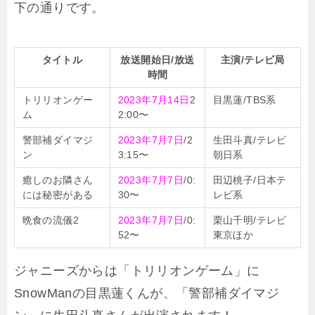
下の通りです。
タイトル
放送開始日/放送
主演/テレビ局
時間
トリリオンゲー
2023年7月14日
2
目黒蓮/TBS系
ム
2:00〜
警部補ダイマジ
2023年7月7日
/2
生田斗真/テレビ
ン
3:15〜
朝日系
癒しのお隣さん
2023年7月7日
/0:
田辺桃子/日本テ
には秘密がある
30〜
レビ系
晩食の流儀2
2023年7月7日
/0:
栗山千明/テレビ
52〜
東京ほか
ジャニーズからは「トリリオンゲーム」に
SnowManの目黒蓮くんが、「警部補ダイマジ