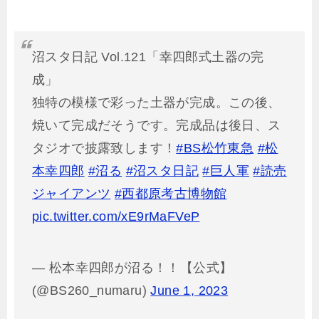
沼スタ日記 Vol.121「幸四郎式土器の完
成」
独特の模様で彩った土器が完成。この後、
焼いて完成だそうです。完成品は後日、ス
タジオで披露致します！
#BS松竹東急
#松
本幸四郎
#沼る
#沼スタ日記
#巨人軍
#読売
ジャイアンツ
#西都原考古博物館
pic.twitter.com/xE9rMaFVeP
— 松本幸四郎が沼る！！【公式】
(@BS260_numaru)
June 1, 2023