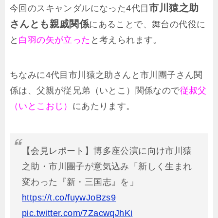
市川猿之助
今回のスキャンダルになった4代目
さんとも親戚関係
にあることで、舞台の代役に
と
白羽の矢が立った
と考えられます。
ちなみに4代目市川猿之助さんと市川團子さん関
係は、父親が従兄弟（いとこ）関係なので
従叔父
（いとこおじ）
にあたります。
【会見レポート】博多座公演に向け市川猿
之助・市川團子が意気込み「新しく生まれ
変わった『新・三国志』を」
https://t.co/fuywJoBzs9
pic.twitter.com/7ZacwqJhKi