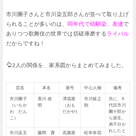
市川團子さんと市川染五郎さんが並べて取り上げ
られることが多いのは、
同年代で幼馴染、友達
で
ありつつ歌舞伎の世界では切磋琢磨する
ライバル
だからですね！
2人の関係を、家系図からまとめてみました。
芸名
本名
屋号
中心人物
備考
市川團子
香川 政
澤瀉屋
市川猿之
共に、9
（いちか
明
（おも
助
代目市川
わ だん
だかや)
團十郎か
こ）
ら派生。
弟子分か
れしたと
市川染五
藤間 齋
高麗屋
松本幸四