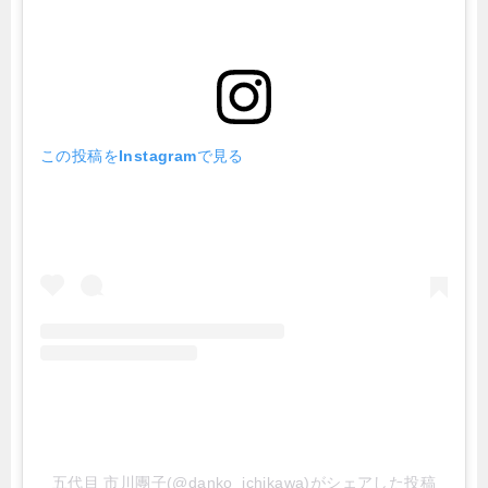
この投稿をInstagramで見る
五代目 市川團子(@danko_ichikawa)がシェアした投稿