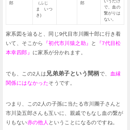
いうだけ
郎
（ふじ
郎
で、血の
ま いつ
繋がりは
き)
ない。
家系図を辿ると、同じ9代目市川團十郎に行き着
いて、そこから
『初代市川猿之助』
と
『7代目松
本幸四郎』
に家系が分かれます。
兄弟弟子という間柄
でも、この2人は
で、
血縁
関係にはなかった
そうです。
つまり、この2人の子孫に当たる市川團子さんと
市川染五郎さんも互いに、親戚でもなし血の繋が
りもない
赤の他人
ということになるのですね。