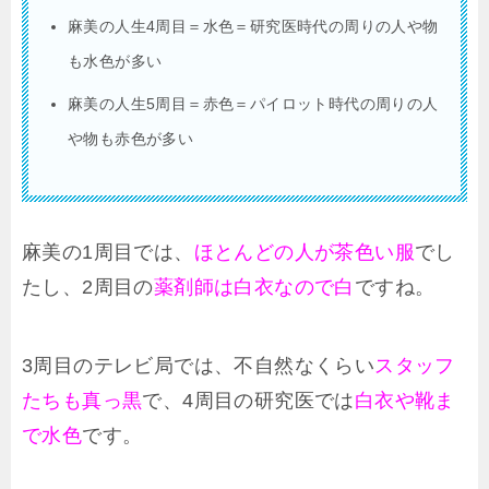
麻美の人生4周目＝水色＝研究医時代の周りの人や物
も水色が多い
麻美の人生5周目＝赤色＝パイロット時代の周りの人
や物も赤色が多い
麻美の1周目では、
ほとんどの人が茶色い服
でし
たし、2周目の
薬剤師は白衣なので白
ですね。
3周目のテレビ局では、不自然なくらい
スタッフ
たちも真っ黒
で、4周目の研究医では
白衣や靴ま
で水色
です。