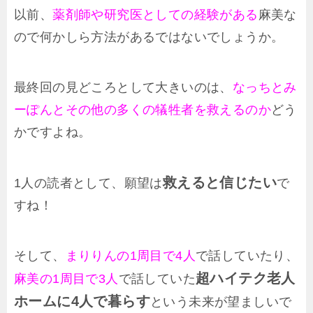
以前、
薬剤師や研究医としての経験がある
麻美な
ので何かしら方法があるではないでしょうか。
最終回の見どころとして大きいのは、
なっちとみ
ーぽんとその他の多くの犠牲者を救えるのか
どう
かですよね。
救えると信じたい
1人の読者として、願望は
で
すね！
そして、
まりりんの1周目で4人
で話していたり、
超
ハイテク老人
麻美の1周目で3人
で話していた
ホームに4人で暮らす
という未来が望ましいで