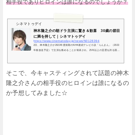
相手役でありヒロインは誰になるのでしょうか？
シネマトゥデイ
神木隆之介の朝ドラ主演に驚き＆歓喜 30歳の節目
に満を持して｜シネマトゥデイ
https://www.cinematoday.jp/news/N0128394
2日、神木隆之介が2023年度前期のNHK連続テレビ小説「らんまん」（2023
年春放送予定）で主演を務めることが発表され、25年以上の芸歴を誇る国民
的俳優の主演に「最強」「楽しみ」と反響が寄せられている。
そこで、今キャスティングされて話題の神木
隆之介さんの相手役のヒロインは誰になるの
か予想してみました☆